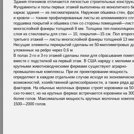
Здания птичников отличаются легкостью строительных конструкц
Фундаменты и полы первых этажей выполнены из монолитного бе
каркас здания — из лесоматериала. Наружная обшивка стен, фр
и кровли — тонкие профилированные листы из алюминиевого сп
подшивка покрытий и обшивка стен со стороны помещений—лис
многослойной фанеры толщиной 8 мм. Толщина теп-лоизоляцион
слоя из стекловаты для стен — 10, покрытия—15 см. Пол второг
третьего этажей — листы многослойной фанеры толщиной 13 мм
Несущие элементы перекрытий сделаны из 50-миллиметровых до
уложенных на ребро через 0,6 м.
В полах 2-го и 3-го этажей сделаны люки для сбрасывания поме
вместе с подстилкой на первый этаж. В США наряду с мелкими 
крупными животноводческими фермами существуют аграрно-
промышлен-ные комплексы. При их проектировании мощность
определяют в каждом отдельном случае исходя из экономическ
возможностей, хозяйственной целесообразности, а также ряда д
факторов. На обычных молочных фермах строят коровники на 5
ско-то-мест, но на крупных фермах встречаются коровники на 300
более голов. Максимальная мощность крупных молочных компл
1500—2000 голов.