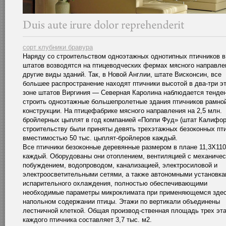
сорт клубники бравура
Наряду со строительством одноэтажных однотипных птичников в
штатов возводятся на птицеводческих фермах мясного направле
другие виды зданий. Так, в Новой Англии, штате Висконсин, все
большее распространение находят птичники высотой в два-три эт
зоне штатов Виргиния — Северная Каролина наблюдается тенде
строить одноэтажные большепролетные здания птичников рамно
конструкции. На птицефабрике мясного направления на 2,5 млн.
бройлерных цыплят в год компанией «Поппи Фуд» (штат Калифор
строительству были приняты девять трехэтажных безоконных пт
вместимостью 50 тыс. цыплят-бройлеров каждый.
Все птичники безоконные деревянные размером в плане 11,3X110
каждый. Оборудованы они отоплением, вентиляцией с механиче
побуждением, водопроводом, канализацией, электросиловой и
электроосветительными сетями, а также автономными установк
испарительного охлаждения, полностью обеспечивающими
необходимые параметры микроклимата при применяющемся зде
напольном содержании птицы. Этажи по вертикали объединены
лестничной клеткой. Общая производ-ственная площадь трех эт
каждого птичника составляет 3,7 тыс. м2.