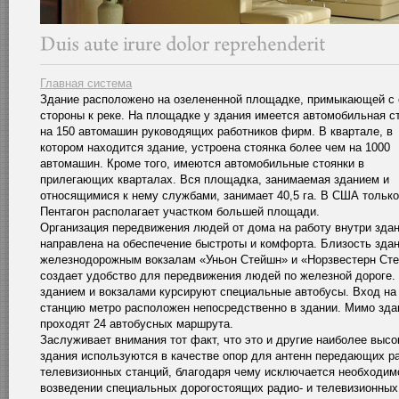
Главная система
Здание расположено на озелененной площадке, примыкающей с
стороны к реке. На площадке у здания имеется автомобильная с
на 150 автомашин руководящих работников фирм. В квартале, в
котором находится здание, устроена стоянка более чем на 1000
автомашин. Кроме того, имеются автомобильные стоянки в
прилегающих кварталах. Вся площадка, занимаемая зданием и
относящимися к нему службами, занимает 40,5 га. В США только
Пентагон располагает участком большей площади.
Организация передвижения людей от дома на работу внутри зда
направлена на обеспечение быстроты и комфорта. Близость здан
железнодорожным вокзалам «Уньон Стейшн» и «Норзвестерн Ст
создает удобство для передвижения людей по железной дороге
зданием и вокзалами курсируют специальные автобусы. Вход на
станцию метро расположен непосредственно в здании. Мимо зда
проходят 24 автобусных маршрута.
Заслуживает внимания тот факт, что это и другие наиболее высо
здания используются в качестве опор для антенн передающих ра
телевизионных станций, благодаря чему исключается необходим
возведении специальных дорогостоящих радио- и телевизионных