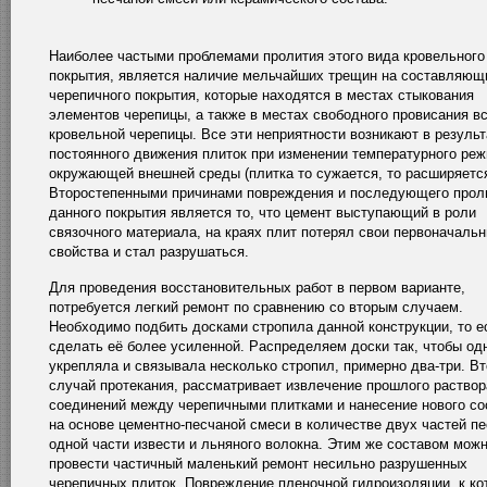
Наиболее частыми проблемами пролития этого вида кровельного
покрытия, является наличие мельчайших трещин на составляющ
черепичного покрытия, которые находятся в местах стыкования
элементов черепицы, а также в местах свободного провисания в
кровельной черепицы. Все эти неприятности возникают в результ
постоянного движения плиток при изменении температурного ре
окружающей внешней среды (плитка то сужается, то расширяется
Второстепенными причинами повреждения и последующего прол
данного покрытия является то, что цемент выступающий в роли
связочного материала, на краях плит потерял свои первоначаль
свойства и стал разрушаться.
Для проведения восстановительных работ в первом варианте,
потребуется легкий ремонт по сравнению со вторым случаем.
Необходимо подбить досками стропила данной конструкции, то е
сделать её более усиленной. Распределяем доски так, чтобы од
укрепляла и связывала несколько стропил, примерно два-три. В
случай протекания, рассматривает извлечение прошлого раствор
соединений между черепичными плитками и нанесение нового со
на основе цементно-песчаной смеси в количестве двух частей пе
одной части извести и льняного волокна. Этим же составом мож
провести частичный маленький ремонт несильно разрушенных
черепичных плиток. Повреждение пленочной гидроизоляции, к ко