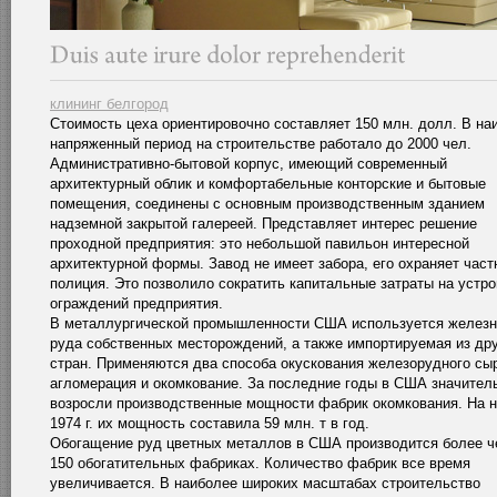
клининг белгород
Стоимость цеха ориентировочно составляет 150 млн. долл. В на
напряженный период на строительстве работало до 2000 чел.
Административно-бытовой корпус, имеющий современный
архитектурный облик и комфортабельные конторские и бытовые
помещения, соединены с основным производственным зданием
надземной закрытой галереей. Представляет интерес решение
проходной предприятия: это небольшой павильон интересной
архитектурной формы. Завод не имеет забора, его охраняет част
полиция. Это позволило сократить капитальные затраты на устро
ограждений предприятия.
В металлургической промышленности США используется железн
руда собственных месторождений, а также импортируемая из др
стран. Применяются два способа окускования железорудного сы
агломерация и окомкование. За последние годы в США значител
возросли производственные мощности фабрик окомкования. На 
1974 г. их мощность составила 59 млн. т в год.
Обогащение руд цветных металлов в США производится более ч
150 обогатительных фабриках. Количество фабрик все время
увеличивается. В наиболее широких масштабах строительство