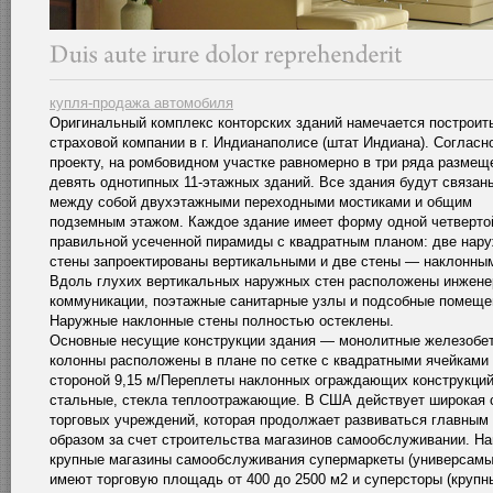
купля-продажа автомобиля
Оригинальный комплекс конторских зданий намечается построит
страховой компании в г. Индианаполисе (штат Индиана). Согласн
проекту, на ромбовидном участке равномерно в три ряда размещ
девять однотипных 11-этажных зданий. Все здания будут связан
между собой двухэтажными переходными мостиками и общим
подземным этажом. Каждое здание имеет форму одной четверто
правильной усеченной пирамиды с квадратным планом: две нар
стены запроектированы вертикальными и две стены — наклонны
Вдоль глухих вертикальных наружных стен расположены инжен
коммуникации, поэтажные санитарные узлы и подсобные помеще
Наружные наклонные стены полностью остеклены.
Основные несущие конструкции здания — монолитные железобе
колонны расположены в плане по сетке с квадратными ячейками
стороной 9,15 м/Переплеты наклонных ограждающих конструкци
стальные, стекла теплоотражающие. В США действует широкая 
торговых учреждений, которая продолжает развиваться главным
образом за счет строительства магазинов самообслуживании. Н
крупные магазины самообслуживания супермаркеты (универсамы
имеют торговую площадь от 400 до 2500 м2 и суперсторы (крупн