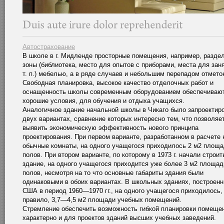
Автострахование
В школе в г. Мидленде просторные помещения, например, разде
зоны (библиотека, место для опытов с приборами, места для зан
т. п.) мебелью, а в ряде случаев и небольшим перепадом отмето
Свободная планировка, высокое качество отделочных работ и
оснащенность школы современным оборудованием обеспечиваю
хорошие условия, для обучения и отдыха учащихся.
Аналогичное здание начальной школы в Чикаго было запроектир
двух вариантах, сравнение которых интересно тем, что позволяе
выявить экономическую эффективность нового принципа
проектирования. При первом варианте, разработанном в расчете 
обычные комнаты, на одного учащегося приходилось 2 м2 площ
полов. При втором варианте, по которому в 1973 г. начали строит
здание, на одного учащегося приходится уже более 3 м2 площад
полов, несмотря на то что основные габариты здания были
одинаковыми в обоих вариантах. В школьных зданиях, построенн
США в период 1960—1970 гг., на одного учащегося приходилось,
правило, 3,7—4,5 м2 площади учебных помещений.
Стремление обеспечить возможность гибкой планировки помеще
характерно и для проектов зданий высших учебных заведений.