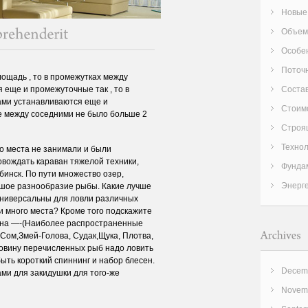
Новые
Объем
Особен
Поточн
ощадь , то в промежутках между
еще и промежуточные так , то в
Соста
ами устанавливаются еще и
Стоим
е между соседними не было больше 2
Строя
Техно
го места не занимали и были
вождать караван тяжелой техники,
Фунда
бинск. По пути множество озер,
Энерге
ьшое разнообразие рыбы. Какие лучше
 универсальны для ловли различных
и много места? Кроме того подскажите
— на —-(Наиболее распространенные
,Сом,Змей-Голова, Судак,Щука, Плотва,
овину перечисленных рыб надо ловить
ыть короткий спиннинг и набор блесен.
Decemb
ами для закидушки для того-же
Novemb