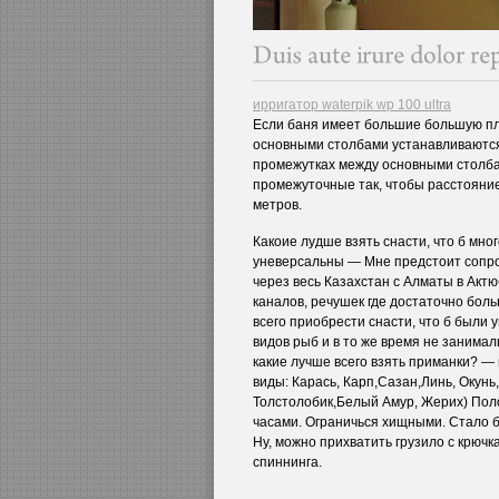
ирригатор waterpik wp 100 ultra
Если баня имеет большие большую пл
основными столбами устанавливаются 
промежутках между основными столб
промежуточные так, чтобы расстояни
метров.
Какоие лудше взять снасти, что б мно
уневерсальны — Мне предстоит сопро
через весь Казахстан с Алматы в Актю
каналов, речушек где достаточно бол
всего приобрести снасти, что б были
видов рыб и в то же время не занимал
какие лучше всего взять приманки? 
виды: Карась, Карп,Сазан,Линь, Окунь
Толстолобик,Белый Амур, Жерих) Пол
часами. Ограничься хищными. Стало б
Ну, можно прихватить грузило с крючк
спиннинга.