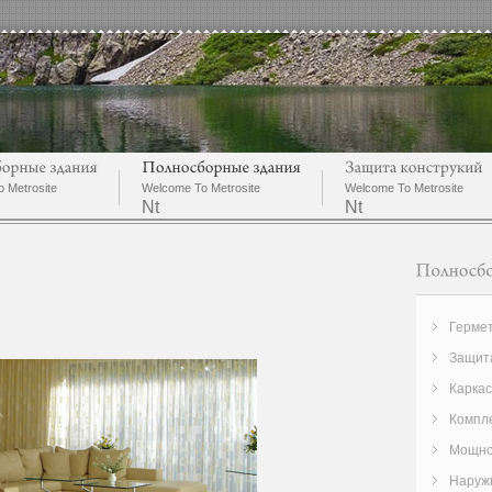
 Metrosite
Welcome To Metrosite
Welcome To Metrosite
Nt
Nt
Герме
Защита
Карка
Компле
Мощно
Наруж