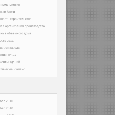
 предприятия
ные блоки
ность строительства
ая организация производства
вные объемного дома
ость цеха
щиеся заводы
логия ТИСЭ
менты зданий
тический баланс
er, 2010
er, 2010