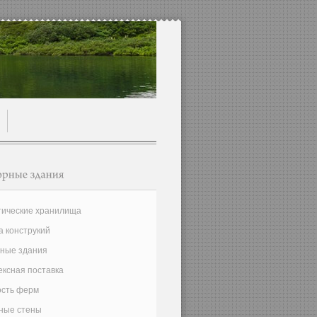
тические хранилища
 конструкий
сные здания
ксная поставка
сть ферм
ные стены